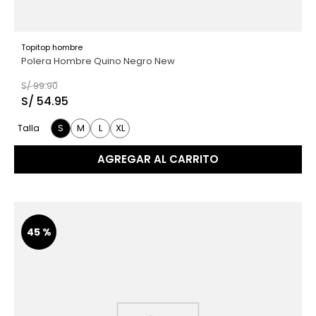
Topitop hombre
Polera Hombre Quino Negro New
S/
99
.
90
S/
54
.
95
S
M
L
XL
Talla
AGREGAR AL CARRITO
45 %