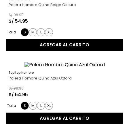
45 %
Polera Hombre Quino Beige Oscuro
S/
99
.
90
S/
54
.
95
S
M
L
XL
Talla
AGREGAR AL CARRITO
Topitop hombre
45 %
Polera Hombre Quino Azul Oxford
S/
99
.
90
S/
54
.
95
S
M
L
XL
Talla
AGREGAR AL CARRITO