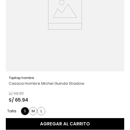
Topitop hombre
Casaca Hombre Michel Guinda Shadow
S/
119
.
90
S/
65
.
94
S
M
L
Talla
AGREGAR AL CARRITO