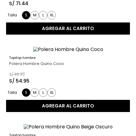
S/
71
.
44
S
M
L
XL
Talla
AGREGAR AL CARRITO
Topitop hombre
45 %
Polera Hombre Quino Coco
S/
99
.
90
S/
54
.
95
S
M
L
XL
Talla
AGREGAR AL CARRITO
Topitop hombre