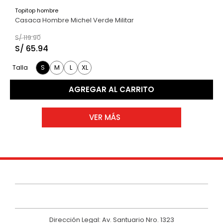
Topitop hombre
Casaca Hombre Michel Verde Militar
S/
119
.
90
S/
65
.
94
S
M
L
XL
Talla
AGREGAR AL CARRITO
Dirección Legal: Av. Santuario Nro. 1323