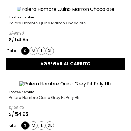
Topitop hombre
45 %
Polera Hombre Quino Marron Chocolate
S/
99
.
90
S/
54
.
95
S
M
L
XL
Talla
AGREGAR AL CARRITO
Topitop hombre
45 %
Polera Hombre Quino Grey Fit Poly Htr
S/
99
.
90
S/
54
.
95
S
M
L
XL
Talla