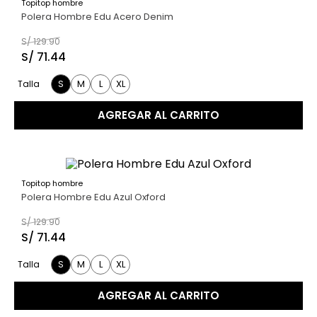
Topitop hombre
45 %
9
.
casaca
Polera Hombre Edu Acero Denim
10
.
casaca mujer
S/
129
.
90
S/
71
.
44
S
M
L
XL
Talla
AGREGAR AL CARRITO
Topitop hombre
45 %
Polera Hombre Edu Azul Oxford
S/
129
.
90
S/
71
.
44
S
M
L
XL
Talla
AGREGAR AL CARRITO