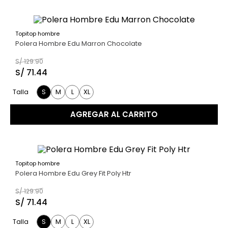
Topitop hombre
45 %
Polera Hombre Edu Marron Chocolate
S/
129
.
90
S/
71
.
44
S
M
L
XL
Talla
AGREGAR AL CARRITO
Topitop hombre
45 %
Polera Hombre Edu Grey Fit Poly Htr
S/
129
.
90
S/
71
.
44
S
M
L
XL
Talla