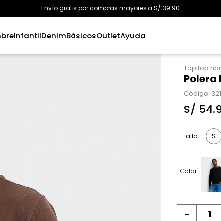
Envío gratis por compras mayores a S/139.90
bre
Infantil
Denim
Básicos
Outlet
Ayuda
Topitop h
Polera
Código
:
32
S/
54
.
S
Talla
Color:
－