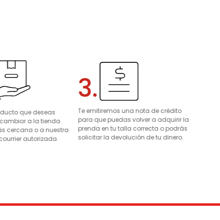
3.
Te emitiremos una nota de crédito
roducto que deseas
para que puedas volver a adquirir la
 cambiar a la tienda
prenda en tu talla correcta o podrás
s cercana o a nuestra
solicitar la devolución de tu dinero.
courrier autorizada.