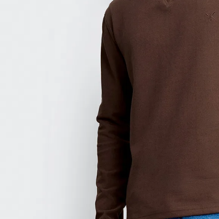
9
.
casaca
10
.
casaca mujer