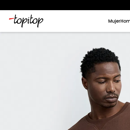
Mujer
Hom
Términos más buscados
1
.
xiomi
2
.
polos
3
.
casaca hombre
4
.
casacas
5
.
polo mujer
6
.
polos mujer
7
.
polos hombre
8
.
polo