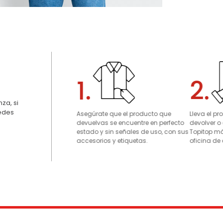
1.
2.
za, si
uedes
Asegúrate que el producto que
Lleva el p
devuelvas se encuentre en perfecto
devolver o
estado y sin señales de uso, con sus
Topitop má
accesorios y etiquetas.
oficina de 