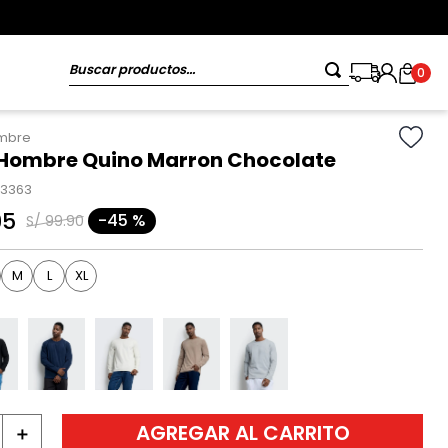
Buscar productos...
0
ombre
 Hombre Quino Marron Chocolate
13363
95
-
45 %
S/
99
.
90
M
L
XL
AGREGAR AL CARRITO
＋