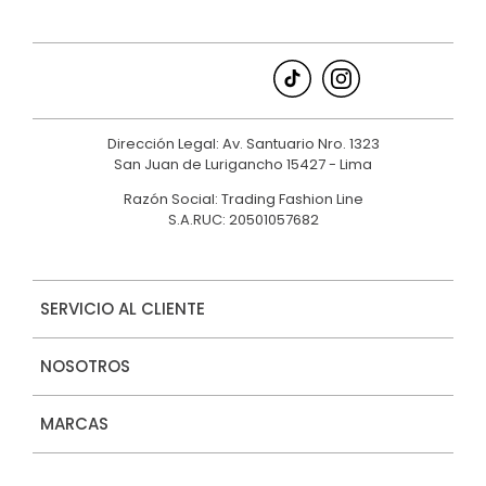
9
.
hawk
10
.
casaca
Dirección Legal: Av. Santuario Nro. 1323
San Juan de Lurigancho 15427 - Lima
Razón Social: Trading Fashion Line
S.A.RUC: 20501057682
SERVICIO AL CLIENTE
NOSOTROS
MARCAS