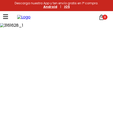
Descarga nuestra App y ten envío gratis en 1° compra.
Android
|
iOS
0
Términos más buscados
1
.
xiomi
2
.
polos
3
.
casaca hombre
4
.
casacas
5
.
polo mujer
6
.
polos mujer
7
.
polos hombre
8
.
polo