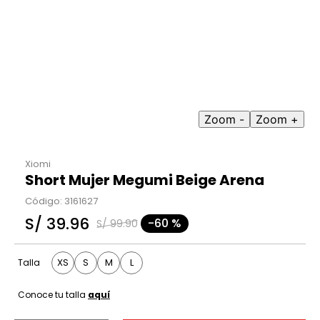
9
.
casaca
10
.
casaca mujer
Zoom -
Zoom +
Xiomi
Short Mujer Megumi Beige Arena
Código
:
3161627
S/
39
.
96
-
60 %
S/
99
.
90
XS
S
M
L
Talla
Conoce tu talla
aquí