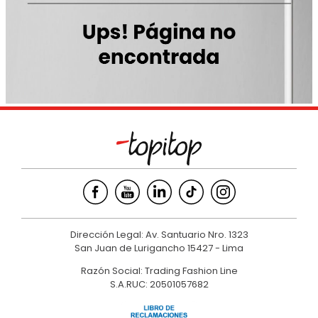
9
.
casaca
10
.
casaca mujer
Dirección Legal: Av. Santuario Nro. 1323
San Juan de Lurigancho 15427 - Lima
Razón Social: Trading Fashion Line
S.A.RUC: 20501057682