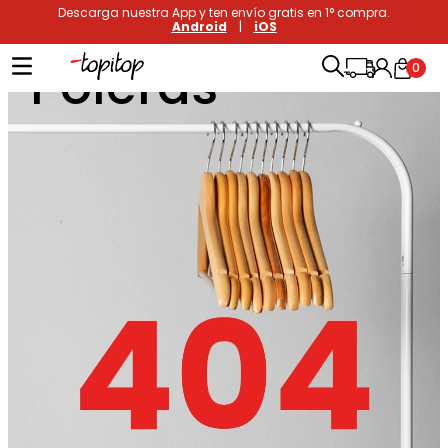
Descarga nuestra App y ten envío gratis en 1° compra.
Android
|
iOS
Poleras
0
Términos más buscados
1
.
xiomi
2
.
polos
3
.
casaca hombre
4
.
casacas
5
.
polo mujer
6
.
polos mujer
7
.
polos hombre
8
.
polo