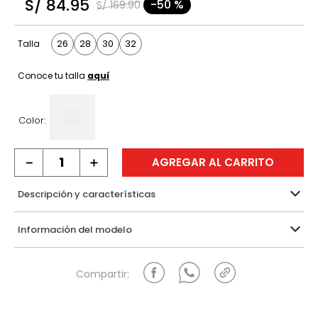
S/
84
.
95
-
50 %
S/
169
.
90
9
.
hawk
10
.
casaca
26
28
30
32
Talla
Conoce tu talla
aquí
Color:
－
＋
AGREGAR AL CARRITO
Descripción y características
Información del modelo