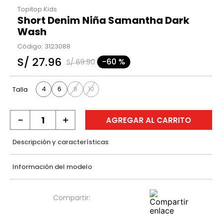
Topitop Kids
Short Denim Niña Samantha Dark
Wash
Código
:
3123088
S/
27
.
96
-
60 %
S/
69
.
90
4
6
8
10
Talla
－
＋
AGREGAR AL CARRITO
Descripción y características
Información del modelo