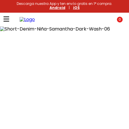
Descarga nuestra App y ten envío gratis en 1° compra.
Android
|
iOS
0
Términos más buscados
1
.
xiomi
2
.
polos
3
.
casaca hombre
4
.
polo mujer
5
.
casacas
6
.
polos mujer
7
.
polos hombre
8
.
polo