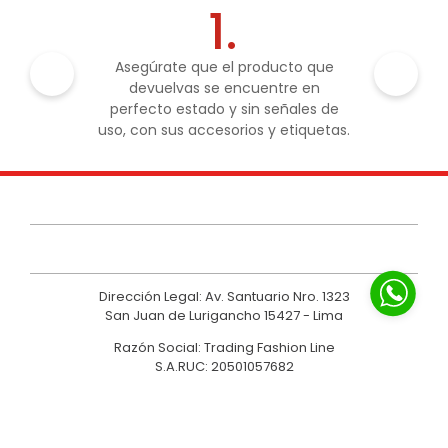
1.
Asegúrate que el producto que
devuelvas se encuentre en
perfecto estado y sin señales de
uso, con sus accesorios y etiquetas.
Dirección Legal: Av. Santuario Nro. 1323
San Juan de Lurigancho 15427 - Lima
Razón Social: Trading Fashion Line
S.A.RUC: 20501057682