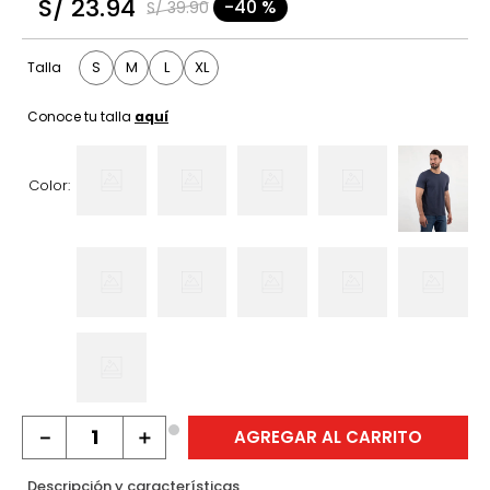
S/
23
.
94
-
40 %
S/
39
.
90
9
.
casaca
10
.
hawk
S
M
L
XL
Talla
Conoce tu talla
aquí
Color:
－
＋
AGREGAR AL CARRITO
Descripción y características