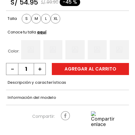
S/
54
.
95
-
45 %
S/
99
.
90
9
.
casaca
10
.
casaca mujer
S
M
L
XL
Talla
Conoce tu talla
aquí
Color:
－
＋
AGREGAR AL CARRITO
Descripción y características
Información del modelo