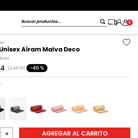
Buscar productos...
0
jer
Unisex Airam Malva Deco
96143
94
-
40 %
S/
59
.
90
AGREGAR AL CARRITO
＋