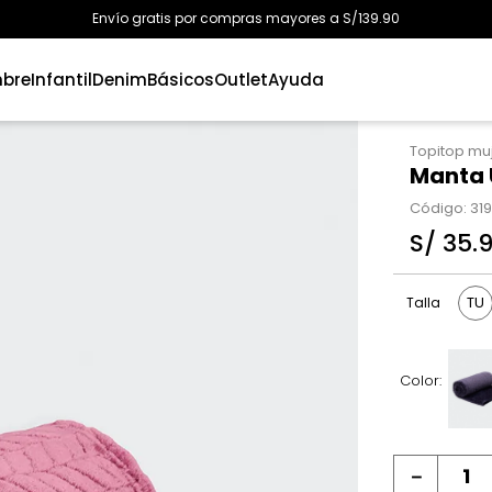
Envío gratis por compras mayores a S/139.90
bre
Infantil
Denim
Básicos
Outlet
Ayuda
Topitop mu
Manta 
Código
:
31
S/
35
.
TU
Talla
Color:
－