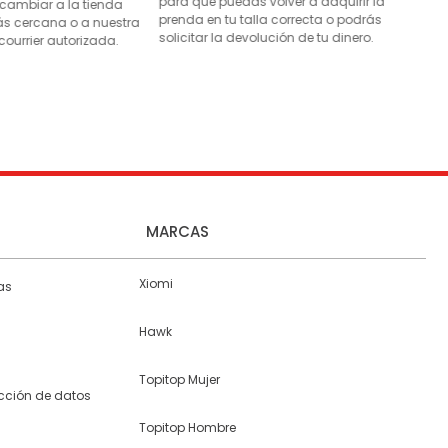
para que puedas volver a adquirir la
 cambiar a la tienda
prenda en tu talla correcta o podrás
s cercana o a nuestra
solicitar la devolución de tu dinero.
courrier autorizada.
MARCAS
Xiomi
as
Hawk
Topitop Mujer
ección de datos
Topitop Hombre