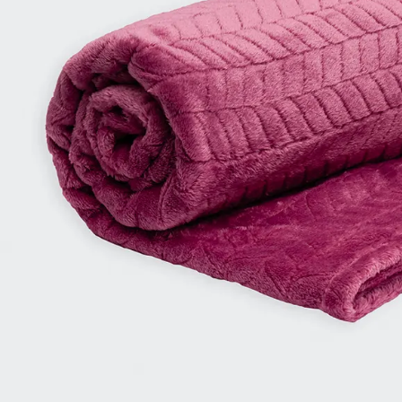
9
.
casaca
10
.
casaca mujer