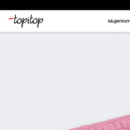
Mujer
Hom
Términos más buscados
1
.
xiomi
2
.
polos
3
.
casaca hombre
4
.
casacas
5
.
polo mujer
6
.
polos mujer
7
.
polos hombre
8
.
polo