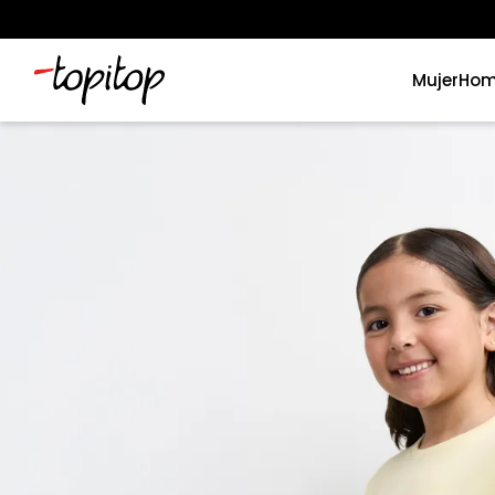
Mujer
Hom
Términos más buscados
1
.
xiomi
2
.
polos
3
.
casaca hombre
4
.
casacas
5
.
polo mujer
6
.
polos mujer
7
.
polos hombre
8
.
polo