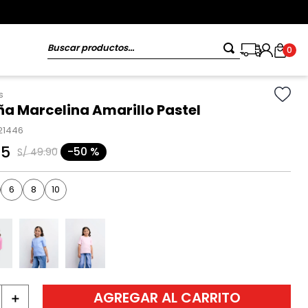
Buscar productos...
0
s
ña Marcelina Amarillo Pastel
21446
95
-
50 %
S/
49
.
90
6
8
10
AGREGAR AL CARRITO
＋