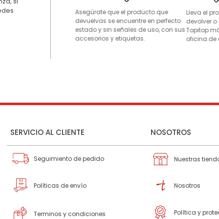
za, si
uedes
Asegúrate que el producto que
Lleva el p
devuelvas se encuentre en perfecto
devolver o
estado y sin señales de uso, con sus
Topitop má
accesorios y etiquetas.
oficina de 
SERVICIO AL CLIENTE
NOSOTROS
Seguimiento de pedido
Nuestras tiend
Políticas de envío
Nosotros
Política y prot
Terminos y condiciones