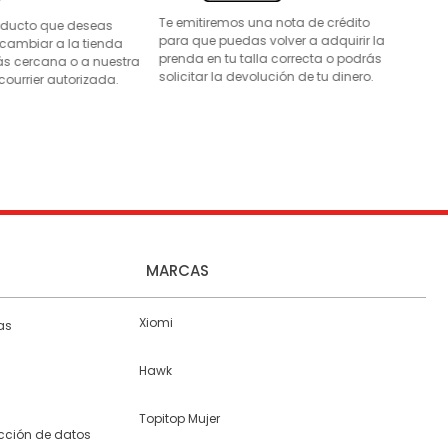
Te emitiremos una nota de crédito
roducto que deseas
para que puedas volver a adquirir la
 cambiar a la tienda
prenda en tu talla correcta o podrás
s cercana o a nuestra
solicitar la devolución de tu dinero.
courrier autorizada.
MARCAS
Xiomi
as
Hawk
Topitop Mujer
ección de datos