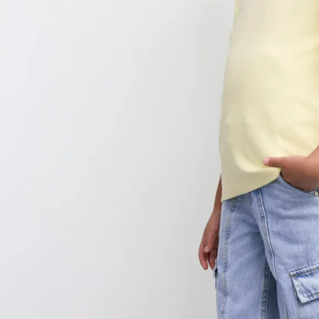
9
.
hawk
10
.
casaca