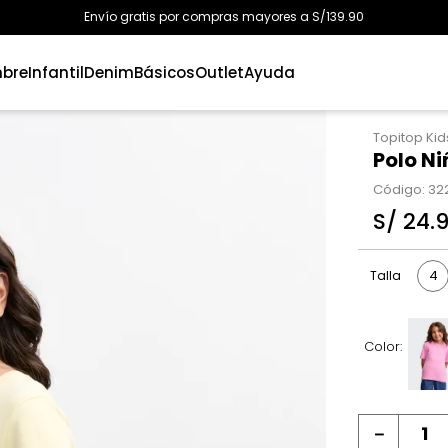
Envío gratis por compras mayores a S/139.90
bre
Infantil
Denim
Básicos
Outlet
Ayuda
Topitop Kid
Polo Ni
Código
:
32
S/
24
.
4
Talla
Color:
－