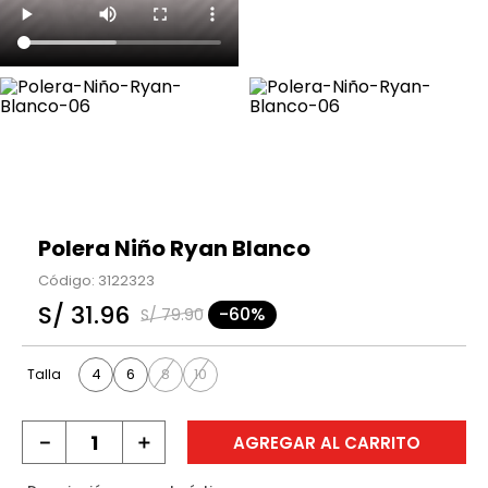
Polera Niño Ryan Blanco
Código
:
3122323
S/
31
.
96
-
60%
S/
79
.
90
4
6
8
10
Talla
－
＋
AGREGAR AL CARRITO