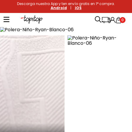
Descarga nuestra App y ten envío gratis en 1° compra.
Android
|
iOS
0