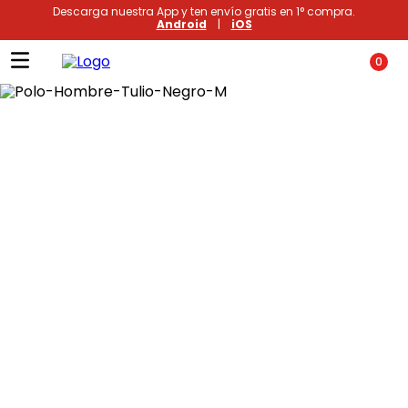
Descarga nuestra App y ten envío gratis en 1° compra.
Android
|
iOS
0
Términos más buscados
1
.
xiomi
2
.
polos
3
.
casaca hombre
4
.
polo mujer
5
.
casacas
6
.
polos mujer
7
.
polos hombre
8
.
polo