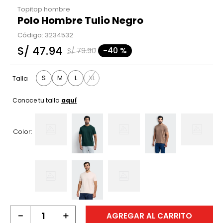
Topitop hombre
Polo Hombre Tulio Negro
Código
:
3234532
S/
47
.
94
-
40 %
S/
79
.
90
S
M
L
XL
Talla
Conoce tu talla
aquí
Color:
－
＋
AGREGAR AL CARRITO