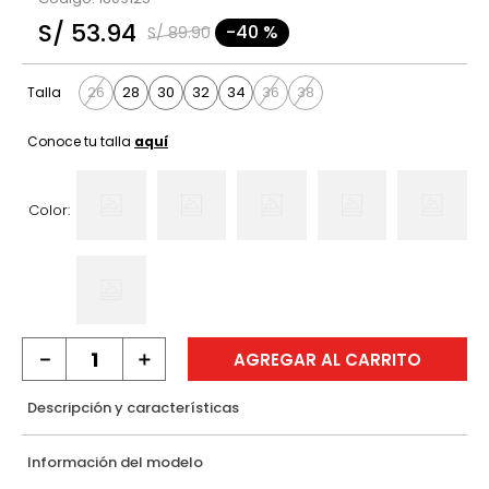
9
.
polo
S/
53
.
94
-
40 %
S/
89
.
90
10
.
casaca
26
28
30
32
34
36
38
Talla
Conoce tu talla
aquí
Color:
－
＋
AGREGAR AL CARRITO
Descripción y características
Información del modelo