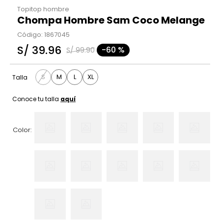
Topitop hombre
Chompa Hombre Sam Coco Melange
Código
:
1867045
S/
39
.
96
-
60 %
S/
99
.
90
S
M
L
XL
Talla
Conoce tu talla
aquí
Color: