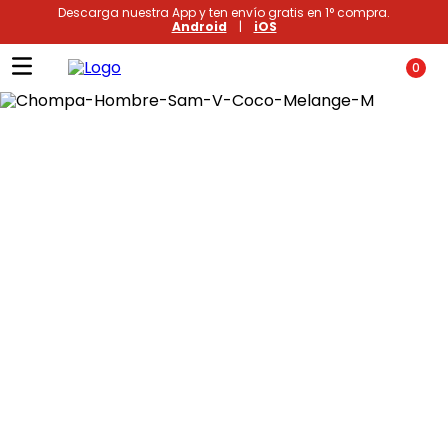
Descarga nuestra App y ten envío gratis en 1° compra.
Android
|
iOS
0
Términos más buscados
1
.
xiomi
2
.
polos
3
.
polos mujer
4
.
casaca hombre
5
.
casacas
6
.
polo mujer
7
.
polos hombre
8
.
polo