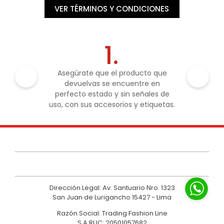
VER TÉRMINOS Y CONDICIONES
1.
Asegúrate que el producto que
devuelvas se encuentre en
perfecto estado y sin señales de
uso, con sus accesorios y etiquetas.
Dirección Legal: Av. Santuario Nro. 1323
San Juan de Lurigancho 15427 - Lima
Razón Social: Trading Fashion Line
S.A.RUC: 20501057682