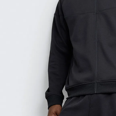
9
.
polo
10
.
casaca