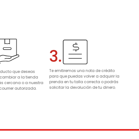
3.
Te emitiremos una nota de crédito
roducto que deseas
para que puedas volver a adquirir la
 cambiar a la tienda
prenda en tu talla correcta o podrás
s cercana o a nuestra
solicitar la devolución de tu dinero.
courrier autorizada.