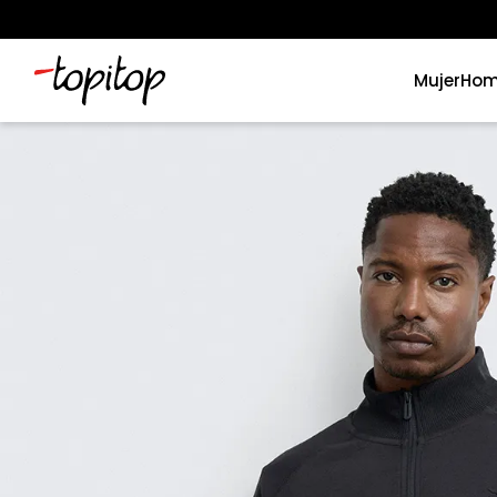
Mujer
Hom
Términos más buscados
1
.
xiomi
2
.
polos
3
.
casaca hombre
4
.
casacas
5
.
polo mujer
6
.
polos mujer
7
.
polo hombre
8
.
polos hombre