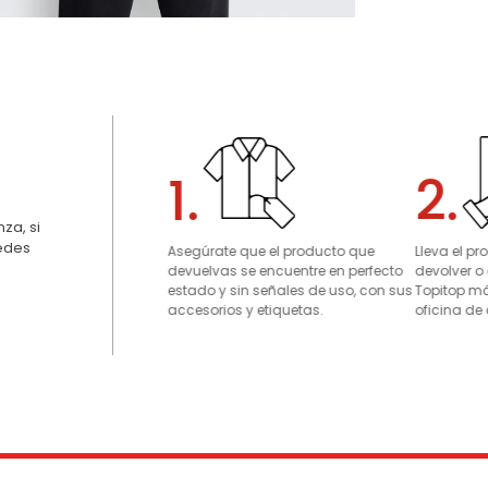
1.
2.
za, si
uedes
Asegúrate que el producto que
Lleva el p
devuelvas se encuentre en perfecto
devolver o
estado y sin señales de uso, con sus
Topitop má
accesorios y etiquetas.
oficina de 