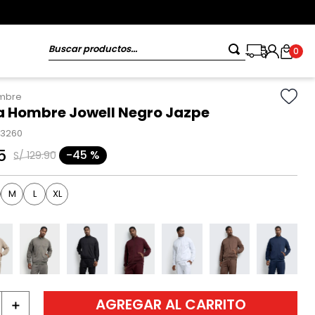
Buscar productos...
0
ombre
 Hombre Jowell Negro Jazpe
13260
5
-
45 %
S/
129
.
90
M
L
XL
AGREGAR AL CARRITO
＋