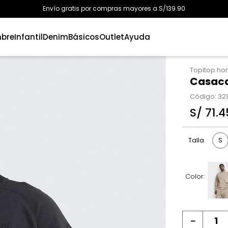
Envío gratis por compras mayores a S/139.90
bre
Infantil
Denim
Básicos
Outlet
Ayuda
Topitop h
Casaca
Código
:
32
S/
71
.
4
S
Talla
Color:
－