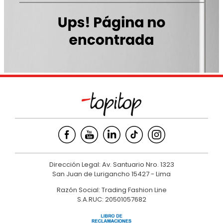
9
.
hawk
10
.
casaca
Dirección Legal: Av. Santuario Nro. 1323
San Juan de Lurigancho 15427 - Lima
Razón Social: Trading Fashion Line
S.A.RUC: 20501057682