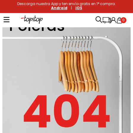
Descarga nuestra App y ten envío gratis en 1° compra.
Android
|
iOS
Poleras
0
Términos más buscados
1
.
xiomi
2
.
polos
3
.
polos mujer
4
.
casacas
5
.
casaca hombre
6
.
polo mujer
7
.
polos hombre
8
.
polo