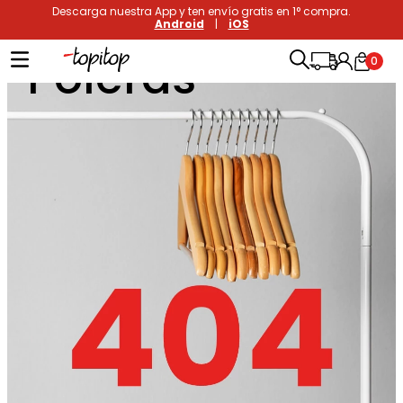
Descarga nuestra App y ten envío gratis en 1° compra.
Android
|
iOS
Poleras
0
Términos más buscados
1
.
xiomi
2
.
polos
3
.
casaca hombre
4
.
casacas
5
.
polo mujer
6
.
polos mujer
7
.
polos hombre
8
.
polo