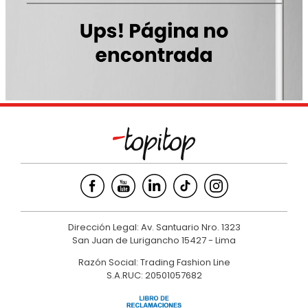
9
.
casaca
10
.
casaca mujer
Dirección Legal: Av. Santuario Nro. 1323
San Juan de Lurigancho 15427 - Lima
Razón Social: Trading Fashion Line
S.A.RUC: 20501057682