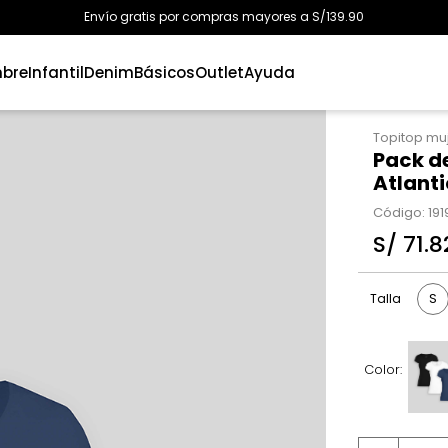
Envío gratis por compras mayores a S/139.90
bre
Infantil
Denim
Básicos
Outlet
Ayuda
Topitop mu
Pack de
Atlant
Código
:
19
S/
71
.
8
S
Talla
Color: