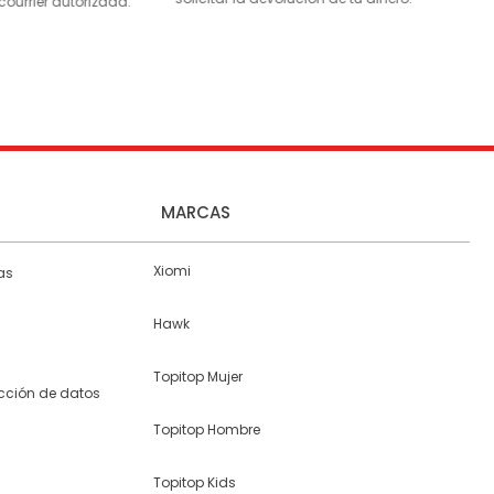
courrier autorizada.
MARCAS
Xiomi
as
Hawk
Topitop Mujer
ección de datos
Topitop Hombre
Topitop Kids