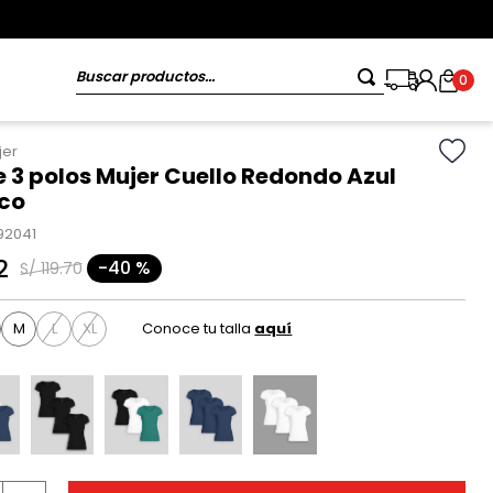
Buscar productos...
0
jer
 3 polos Mujer Cuello Redondo Azul
ico
192041
2
-
40 %
S/
119
.
70
M
L
XL
Conoce tu talla
aquí