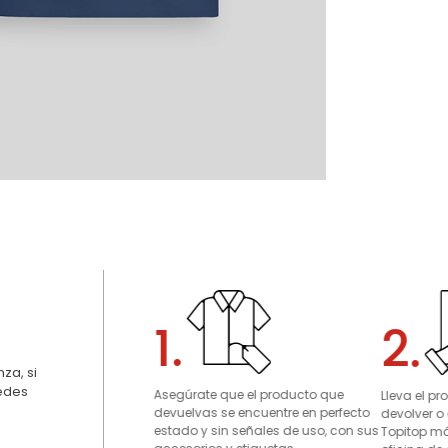
1.
2.
za, si
uedes
Asegúrate que el producto que
Lleva el p
devuelvas se encuentre en perfecto
devolver o
estado y sin señales de uso, con sus
Topitop má