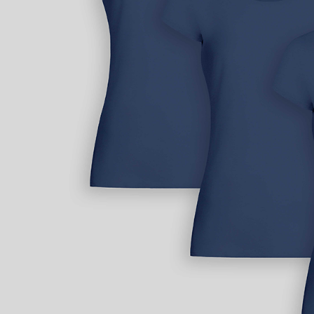
9
.
hawk
10
.
casaca