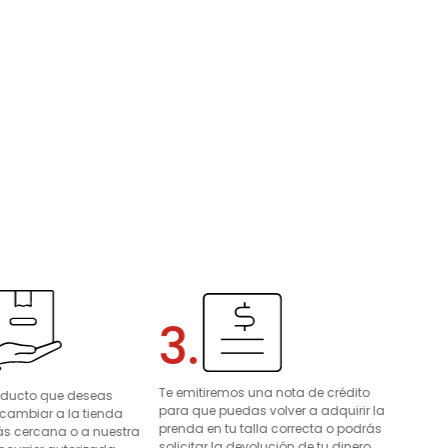
3.
Te emitiremos una nota de crédito
roducto que deseas
para que puedas volver a adquirir la
 cambiar a la tienda
prenda en tu talla correcta o podrás
s cercana o a nuestra
solicitar la devolución de tu dinero.