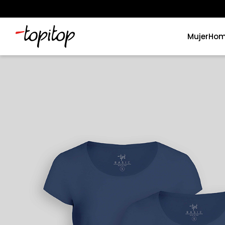
Mujer
Hom
Términos más buscados
1
.
xiomi
2
.
polos
3
.
casaca hombre
4
.
casacas
5
.
polo mujer
6
.
polos mujer
7
.
polos hombre
8
.
polo