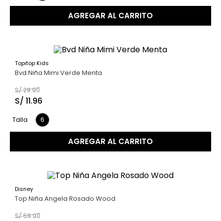
AGREGAR AL CARRITO
Topitop Kids
60 %
Bvd Niña Mimi Verde Menta
S/
29
.
90
S/
11
.
96
6
Talla
AGREGAR AL CARRITO
Disney
60 %
Top Niña Angela Rosado Wood
S/
59
.
90