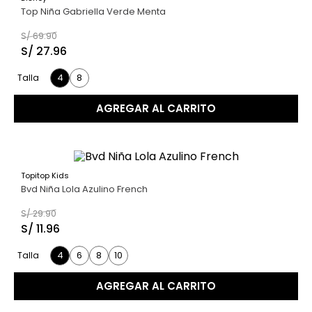
60 %
Top Niña Gabriella Verde Menta
S/
69
.
90
S/
27
.
96
4
8
Talla
AGREGAR AL CARRITO
Topitop Kids
60 %
Bvd Niña Lola Azulino French
S/
29
.
90
S/
11
.
96
4
6
8
10
Talla
AGREGAR AL CARRITO