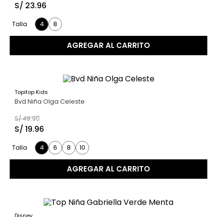
S/
23
.
96
4
8
Talla
AGREGAR AL CARRITO
Topitop Kids
60 %
Bvd Niña Olga Celeste
S/
49
.
90
S/
19
.
96
4
6
8
10
Talla
AGREGAR AL CARRITO
Disney