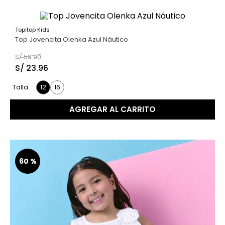
Topitop Kids
60 %
Top Jovencita Olenka Azul Náutico
S/
59
.
90
S/
23
.
96
12
16
Talla
AGREGAR AL CARRITO
60 %