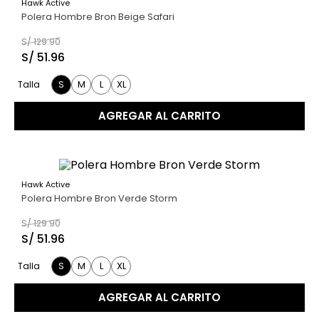
Hawk Active
60 %
9
.
hawk
Polera Hombre Bron Beige Safari
10
.
casaca
S/
129
.
90
S/
51
.
96
S
M
L
XL
Talla
AGREGAR AL CARRITO
Hawk Active
60 %
Polera Hombre Bron Verde Storm
S/
129
.
90
S/
51
.
96
S
M
L
XL
Talla
AGREGAR AL CARRITO