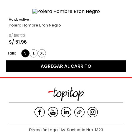
Hawk Active
60 %
Polera Hombre Bron Negro
S/
129
.
90
S/
51
.
96
S
L
XL
Talla
AGREGAR AL CARRITO
Dirección Legal: Av. Santuario Nro. 1323