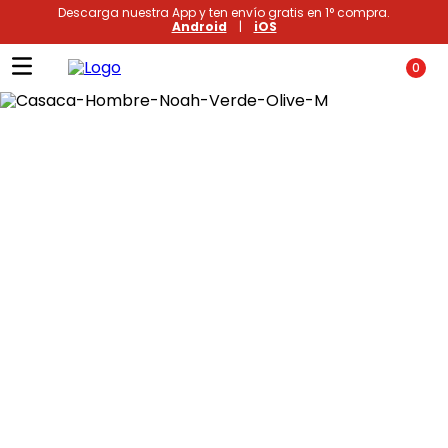
Descarga nuestra App y ten envío gratis en 1° compra.
Android
|
iOS
0
Términos más buscados
1
.
xiomi
2
.
polos
3
.
polos mujer
4
.
casacas
5
.
casaca hombre
6
.
polo mujer
7
.
polos hombre
8
.
polo