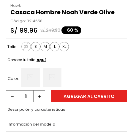
Hawk
Casaca Hombre Noah Verde Olive
Código
:
3214658
S/
99
.
96
-
60 %
S/
249
.
90
XS
S
M
L
XL
Talla
Conoce tu talla
aquí
Color:
－
＋
AGREGAR AL CARRITO
Descripción y características
Información del modelo