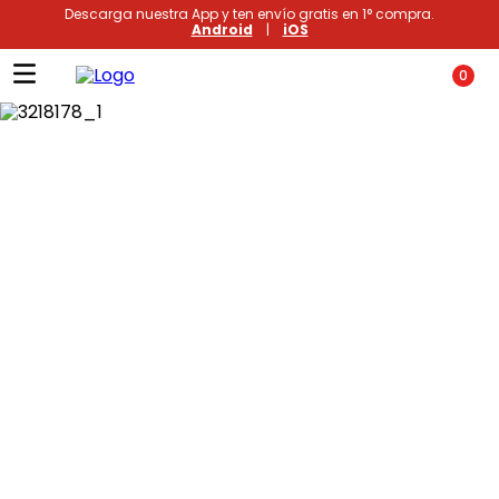
Descarga nuestra App y ten envío gratis en 1° compra.
Android
|
iOS
0
Términos más buscados
1
.
xiomi
2
.
polos
3
.
casaca hombre
4
.
polo mujer
5
.
casacas
6
.
polos mujer
7
.
polos hombre
8
.
polo