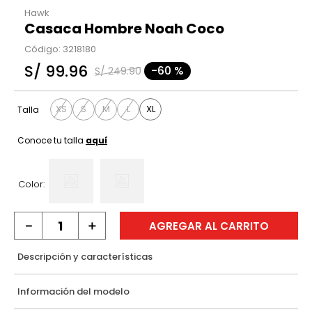
Hawk
Casaca Hombre Noah Coco
Código
:
3218180
S/
99
.
96
-
60 %
S/
249
.
90
XS
S
M
L
XL
Talla
Conoce tu talla
aquí
Color:
－
＋
AGREGAR AL CARRITO
Descripción y características
Información del modelo