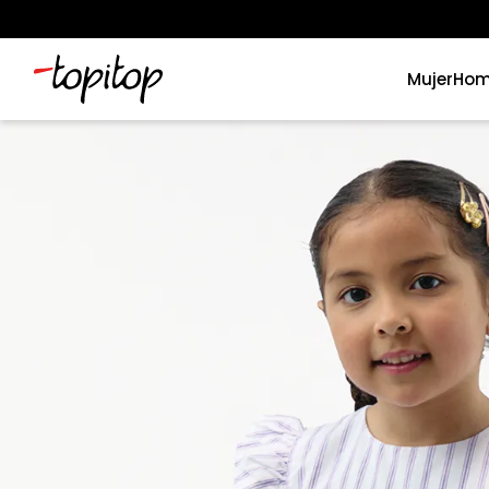
Mujer
Hom
Términos más buscados
1
.
xiomi
2
.
polos
3
.
casaca hombre
4
.
casacas
5
.
polo mujer
6
.
polos mujer
7
.
polos hombre
8
.
polo