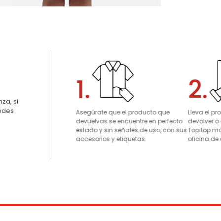
1.
2.
za, si
uedes
Asegúrate que el producto que
Lleva el p
devuelvas se encuentre en perfecto
devolver o
estado y sin señales de uso, con sus
Topitop má
accesorios y etiquetas.
oficina de 