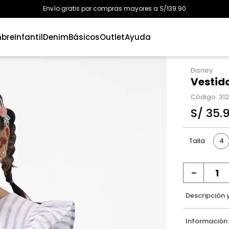
Envío gratis por compras mayores a S/139.90
bre
Infantil
Denim
Básicos
Outlet
Ayuda
Disney
Vestido
Código
:
31
S/
35
.
4
Talla
－
Descripción 