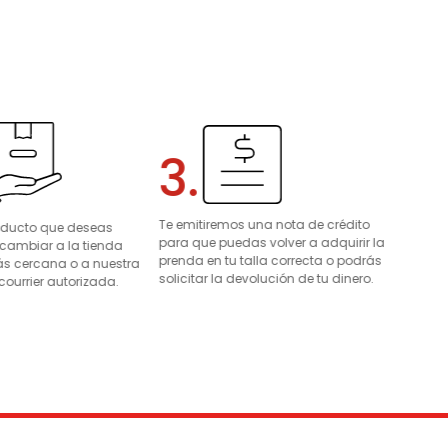
3.
Te emitiremos una nota de crédito
roducto que deseas
para que puedas volver a adquirir la
 cambiar a la tienda
prenda en tu talla correcta o podrás
s cercana o a nuestra
solicitar la devolución de tu dinero.
courrier autorizada.