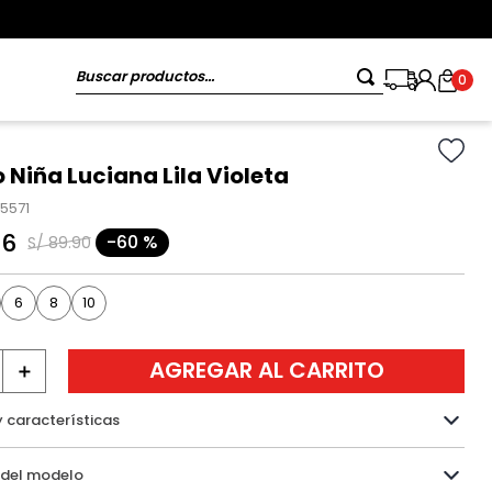
Buscar productos...
0
 Niña Luciana Lila Violeta
25571
96
-
60 %
S/
89
.
90
6
8
10
AGREGAR AL CARRITO
＋
y características
Información del modelo