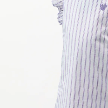
9
.
hawk
10
.
casaca