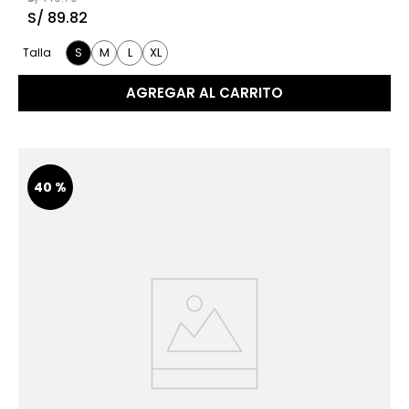
S/
89
.
82
S
M
L
XL
Talla
AGREGAR AL CARRITO
40 %