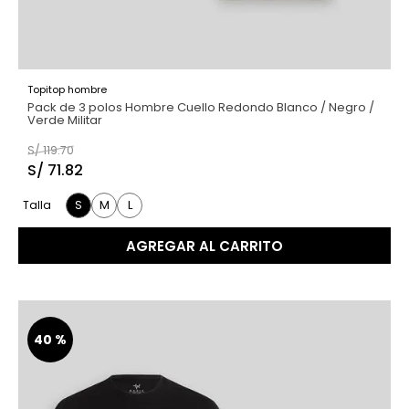
Topitop hombre
Pack de 3 polos Hombre Cuello Redondo Blanco / Negro /
Verde Militar
S/
119
.
70
S/
71
.
82
S
M
L
Talla
AGREGAR AL CARRITO
40 %