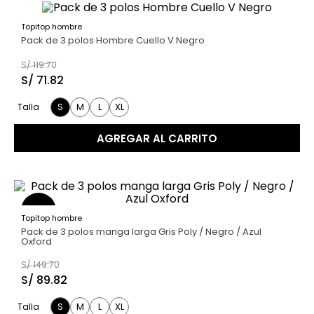
Topitop hombre
40 %
Pack de 3 polos Hombre Cuello V Negro
S/
119
.
70
S/
71
.
82
S
M
L
XL
Talla
AGREGAR AL CARRITO
40 %
Topitop hombre
Pack de 3 polos manga larga Gris Poly / Negro / Azul
Oxford
S/
149
.
70
S/
89
.
82
S
M
L
XL
Talla