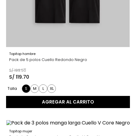
Topitop hombre
Pack de 5 polos Cuello Redondo Negro
S/
199
.
50
S/
119
.
70
S
M
L
XL
Talla
AGREGAR AL CARRITO
Topitop mujer
40 %