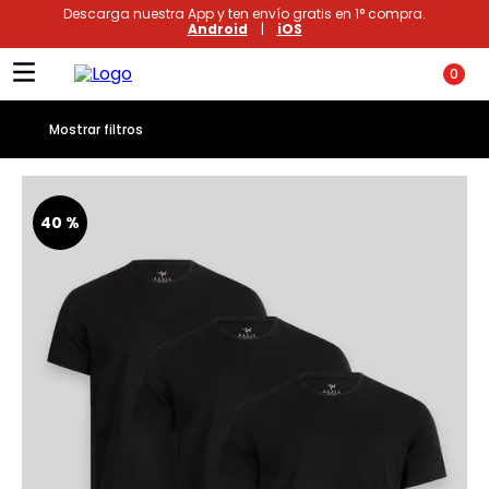
Descarga nuestra App y ten envío gratis en 1° compra.
Android
|
iOS
Poleras
0
Términos más buscados
1
.
xiomi
40 %
2
.
polos
3
.
casaca hombre
4
.
casacas
5
.
polo mujer
6
.
polos mujer
7
.
polos hombre
8
.
polo