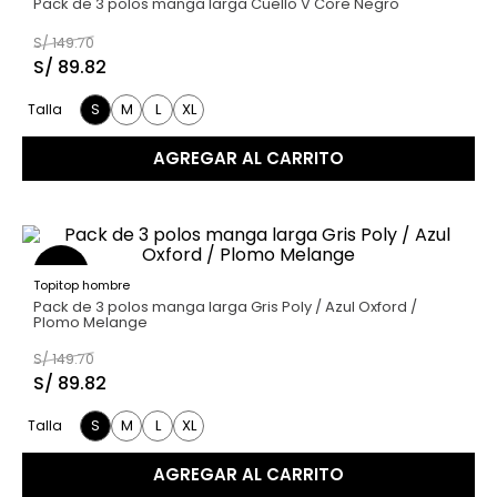
Pack de 3 polos manga larga Cuello V Core Negro
S/
149
.
70
S/
89
.
82
S
M
L
XL
Talla
AGREGAR AL CARRITO
40 %
Topitop hombre
Pack de 3 polos manga larga Gris Poly / Azul Oxford /
Plomo Melange
S/
149
.
70
S/
89
.
82
S
M
L
XL
Talla
AGREGAR AL CARRITO