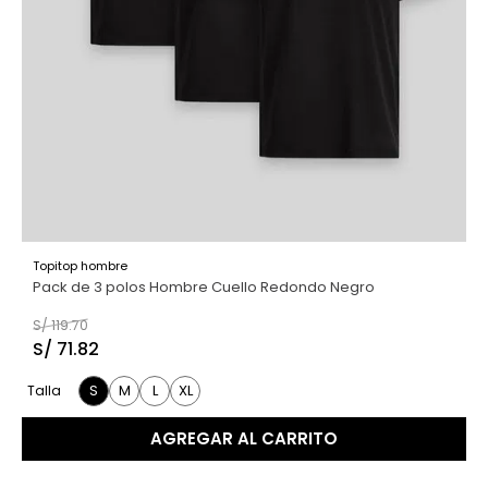
9
.
casaca
10
.
casaca mujer
Topitop hombre
Pack de 3 polos Hombre Cuello Redondo Negro
S/
119
.
70
S/
71
.
82
S
M
L
XL
Talla
AGREGAR AL CARRITO