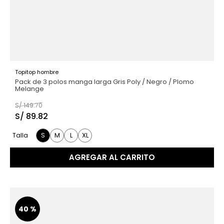
Topitop hombre
Pack de 3 polos manga larga Gris Poly / Negro / Plomo
Melange
S/
149
.
70
S/
89
.
82
S
M
L
XL
Talla
AGREGAR AL CARRITO
40 %