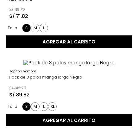
S/
119
.
70
S/
71
.
82
S
M
L
Talla
AGREGAR AL CARRITO
Topitop hombre
40 %
Pack de 3 polos manga larga Negro
S/
149
.
70
S/
89
.
82
S
M
L
XL
Talla
AGREGAR AL CARRITO