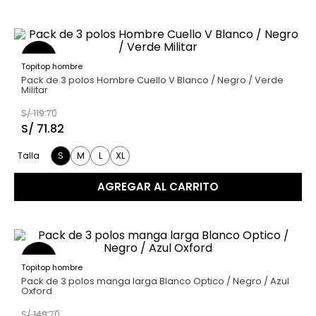
40 %
Topitop hombre
Pack de 3 polos Hombre Cuello V Blanco / Negro / Verde
Militar
S/
119
.
70
S/
71
.
82
S
M
L
XL
Talla
AGREGAR AL CARRITO
40 %
Topitop hombre
Pack de 3 polos manga larga Blanco Optico / Negro / Azul
Oxford
S/
149
.
70