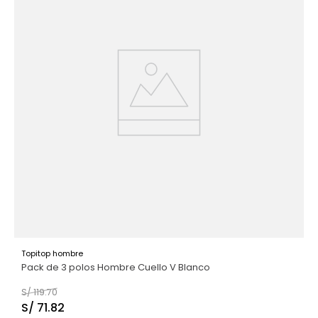
Topitop hombre
Pack de 3 polos Hombre Cuello V Blanco
S/
119
.
70
S/
71
.
82