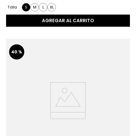
S
M
L
XL
Talla
AGREGAR AL CARRITO
40 %