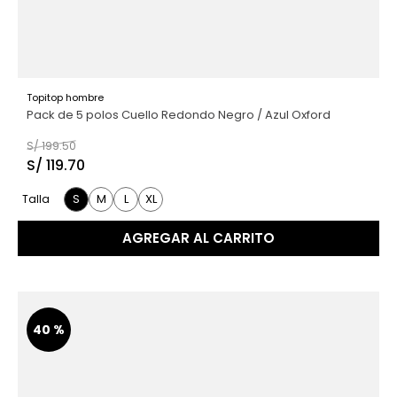
Topitop hombre
Pack de 5 polos Cuello Redondo Negro / Azul Oxford
S/
199
.
50
S/
119
.
70
S
M
L
XL
Talla
AGREGAR AL CARRITO
40 %