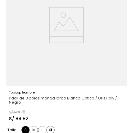
Topitop hombre
Pack de 3 polos manga larga Blanco Optico / Gris Poly /
Negro
S/
149
.
70
S/
89
.
82
S
M
L
XL
Talla