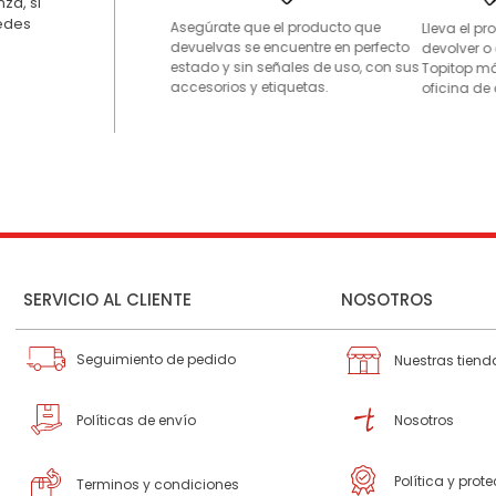
za, si
uedes
Asegúrate que el producto que
Lleva el p
devuelvas se encuentre en perfecto
devolver o
estado y sin señales de uso, con sus
Topitop má
accesorios y etiquetas.
oficina de 
SERVICIO AL CLIENTE
NOSOTROS
Seguimiento de pedido
Nuestras tiend
Políticas de envío
Nosotros
Política y prot
Terminos y condiciones