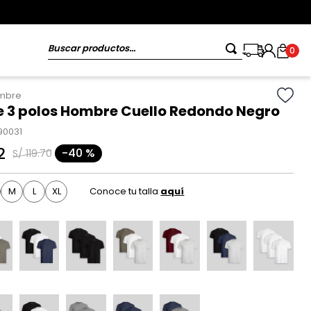
Buscar productos...
0
ombre
e 3 polos Hombre Cuello Redondo Negro
90031
2
-
40 %
S/
119
.
70
M
L
XL
Conoce tu talla
aquí