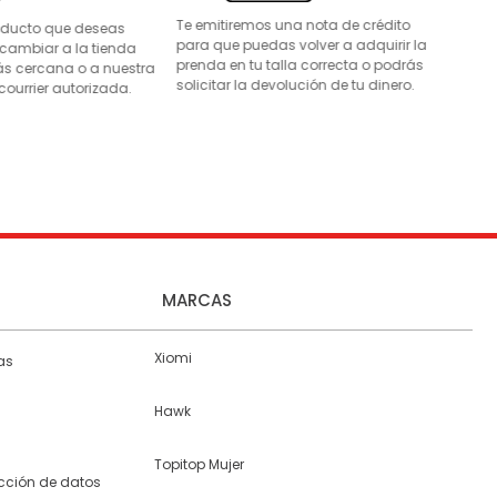
Te emitiremos una nota de crédito
roducto que deseas
para que puedas volver a adquirir la
 cambiar a la tienda
prenda en tu talla correcta o podrás
s cercana o a nuestra
solicitar la devolución de tu dinero.
courrier autorizada.
MARCAS
Xiomi
as
Hawk
Topitop Mujer
ección de datos