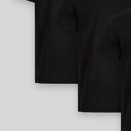
9
.
casaca
10
.
casaca mujer