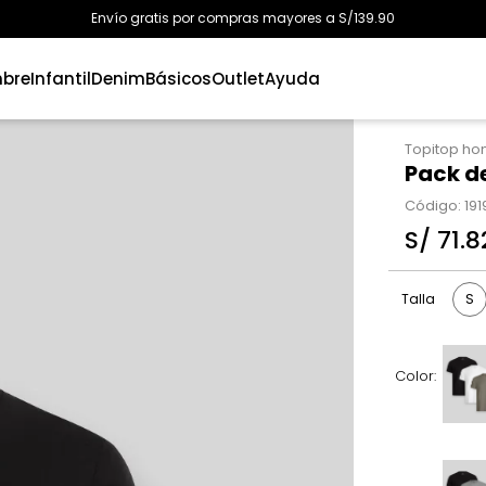
Envío gratis por compras mayores a S/139.90
bre
Infantil
Denim
Básicos
Outlet
Ayuda
Topitop h
Pack d
Código
:
191
S/
71
.
8
S
Talla
Color: