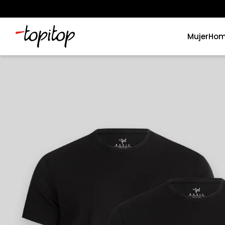
Mujer
Hom
Términos más buscados
1
.
xiomi
2
.
polos
3
.
casaca hombre
4
.
casacas
5
.
polo mujer
6
.
polos mujer
7
.
polos hombre
8
.
polo