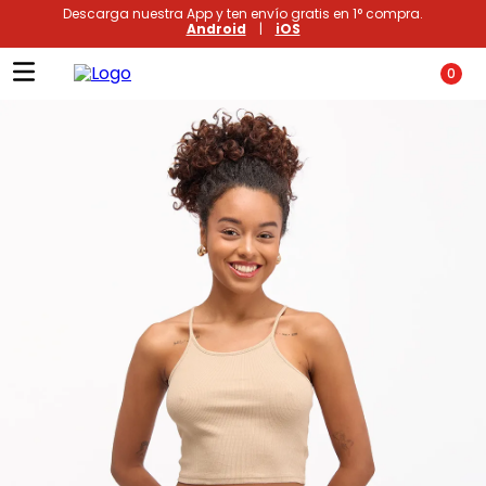
Descarga nuestra App y ten envío gratis en 1° compra.
Android
|
iOS
0
Términos más buscados
1
.
xiomi
2
.
polos
3
.
casaca hombre
4
.
casacas
5
.
polo mujer
6
.
polos mujer
7
.
polo hombre
8
.
polos hombre