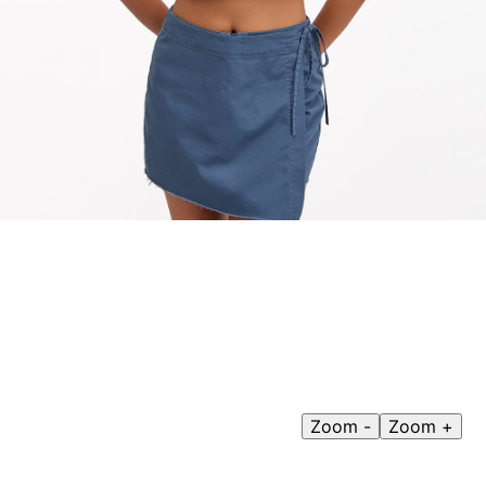
9
.
polo
10
.
casaca
Zoom -
Zoom +