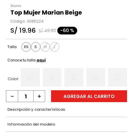
Xiomi
Top Mujer Marian Beige
Código
:
3085224
S/
19
.
96
-
60 %
S/
49
.
90
XS
S
M
L
Talla
Conoce tu talla
aquí
Color:
－
＋
AGREGAR AL CARRITO
Descripción y características
Información del modelo