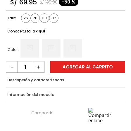
S/
69
.
95
-
50 %
S/
139
.
90
9
.
hawk
10
.
casaca
26
28
30
32
Talla
Conoce tu talla
aquí
Color:
－
＋
AGREGAR AL CARRITO
Descripción y características
Información del modelo