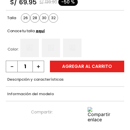
S/
69
.
95
-
50 %
S/
139
.
90
9
.
casaca
10
.
casaca mujer
26
28
30
32
Talla
Conoce tu talla
aquí
Color:
－
＋
AGREGAR AL CARRITO
Descripción y características
Información del modelo