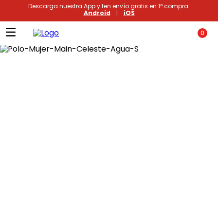
Descarga nuestra App y ten envío gratis en 1° compra.
Android
|
iOS
0
Términos más buscados
1
.
xiomi
2
.
polos
3
.
casaca hombre
4
.
casacas
5
.
polo mujer
6
.
polos mujer
7
.
polos hombre
8
.
polo