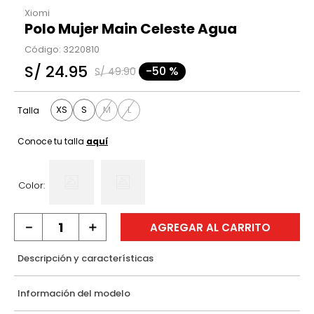
Xiomi
Polo Mujer Main Celeste Agua
Código
:
3220810
S/
24
.
95
-
50 %
S/
49
.
90
XS
S
M
L
Talla
Conoce tu talla
aquí
Color:
－
＋
AGREGAR AL CARRITO
Descripción y características
Información del modelo