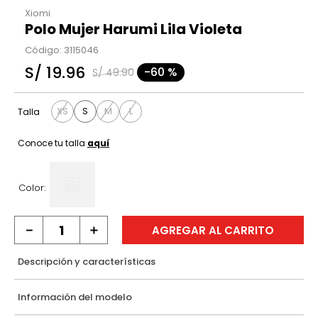
Xiomi
Polo Mujer Harumi Lila Violeta
Código
:
3115046
S/
19
.
96
-
60 %
S/
49
.
90
XS
S
M
L
Talla
Conoce tu talla
aquí
Color:
－
＋
AGREGAR AL CARRITO
Descripción y características
Información del modelo