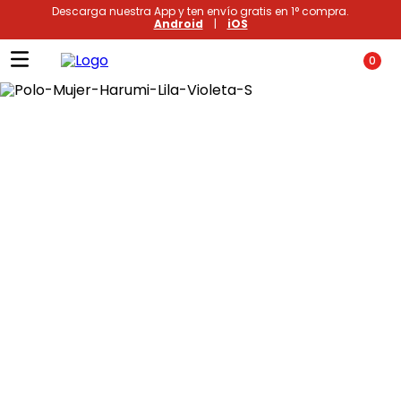
Descarga nuestra App y ten envío gratis en 1° compra.
Android
|
iOS
0
Términos más buscados
1
.
xiomi
2
.
polos
3
.
casaca hombre
4
.
casacas
5
.
polo mujer
6
.
polos mujer
7
.
polos hombre
8
.
polo