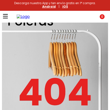
Descarga nuestra App y ten envío gratis en 1° compra.
Android
|
iOS
Poleras
0
Términos más buscados
1
.
xiomi
2
.
polos
3
.
casaca hombre
4
.
casacas
5
.
polo mujer
6
.
polos mujer
7
.
polos hombre
8
.
polo