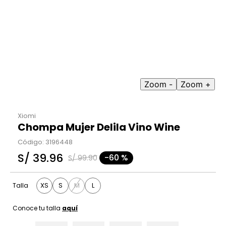
9
.
hawk
10
.
casaca
Zoom -
Zoom +
Xiomi
Chompa Mujer Delila Vino Wine
Código
:
3196448
S/
39
.
96
-
60 %
S/
99
.
90
XS
S
M
L
Talla
Conoce tu talla
aquí