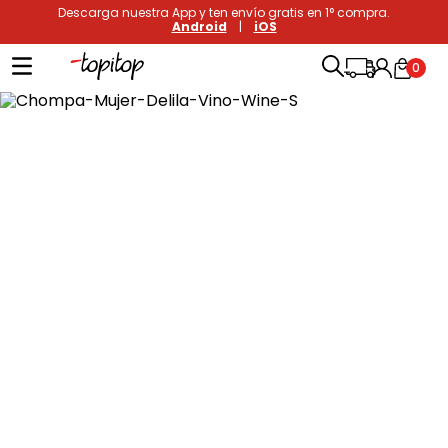
Descarga nuestra App y ten envío gratis en 1° compra.
Android
|
iOS
0
Términos más buscados
1
.
xiomi
2
.
polos
3
.
polos mujer
4
.
casaca hombre
5
.
casacas
6
.
polo mujer
7
.
polos hombre
8
.
polo