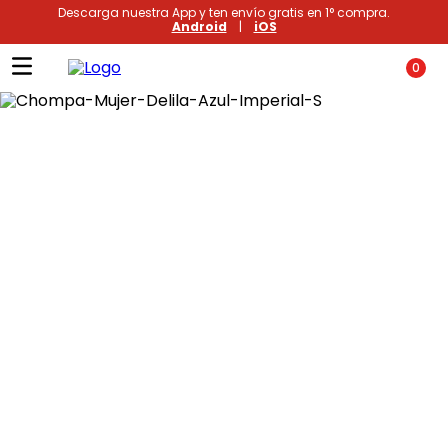
Descarga nuestra App y ten envío gratis en 1° compra.
Android
|
iOS
0
Términos más buscados
1
.
xiomi
2
.
polos
3
.
casaca hombre
4
.
casacas
5
.
polo mujer
6
.
polos mujer
7
.
polos hombre
8
.
polo