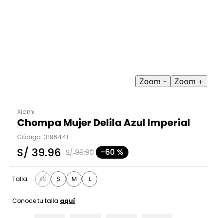
9
.
casaca
10
.
casaca mujer
Zoom -
Zoom +
Xiomi
Chompa Mujer Delila Azul Imperial
Código
:
3196441
S/
39
.
96
-
60 %
S/
99
.
90
XS
S
M
L
Talla
Conoce tu talla
aquí