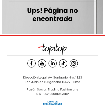
9
.
hawk
10
.
casaca
Dirección Legal: Av. Santuario Nro. 1323
San Juan de Lurigancho 15427 - Lima
Razón Social: Trading Fashion Line
S.A.RUC: 20501057682