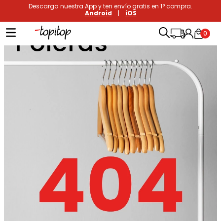
Descarga nuestra App y ten envío gratis en 1° compra.
Android
|
iOS
Poleras
0
Términos más buscados
1
.
xiomi
2
.
polos
3
.
casaca hombre
4
.
casacas
5
.
polo mujer
6
.
polos mujer
7
.
polos hombre
8
.
polo