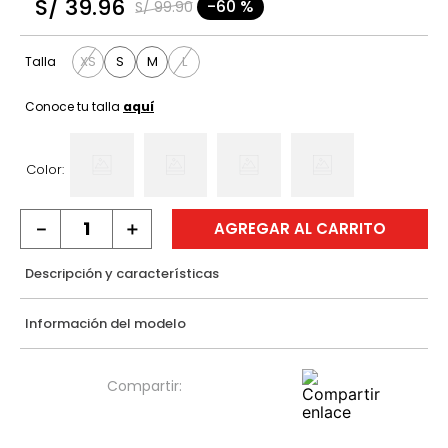
S/
39
.
96
-
60 %
S/
99
.
90
9
.
casaca
10
.
casaca mujer
XS
S
M
L
Talla
Conoce tu talla
aquí
Color:
－
＋
AGREGAR AL CARRITO
Descripción y características
Información del modelo