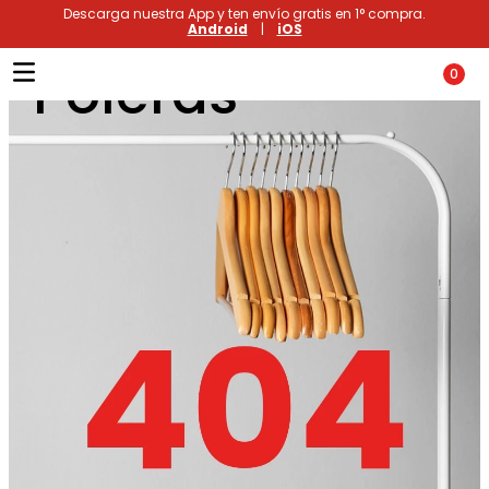
Descarga nuestra App y ten envío gratis en 1° compra.
Android
|
iOS
Poleras
0
Términos más buscados
1
.
xiomi
2
.
polos
3
.
casaca hombre
4
.
casacas
5
.
polo mujer
6
.
polos mujer
7
.
polos hombre
8
.
polo