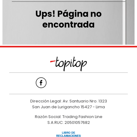
9
.
hawk
10
.
casaca
Dirección Legal: Av. Santuario Nro. 1323
San Juan de Lurigancho 15427 - Lima
Razón Social: Trading Fashion Line
S.A.RUC: 20501057682