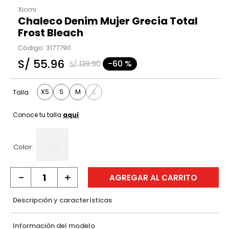
Xiomi
Chaleco Denim Mujer Grecia Total
Frost Bleach
Código
:
3177790
S/
55
.
96
-
60 %
S/
139
.
90
XS
S
M
L
Talla
Conoce tu talla
aquí
Color:
－
＋
AGREGAR AL CARRITO
Descripción y características
Información del modelo