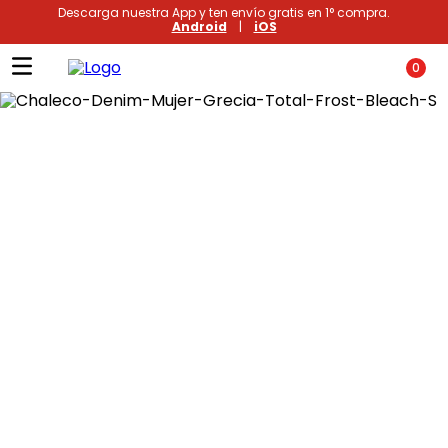
Descarga nuestra App y ten envío gratis en 1° compra.
Android
|
iOS
0
Términos más buscados
1
.
xiomi
2
.
polos
3
.
casaca hombre
4
.
casacas
5
.
polo mujer
6
.
polos mujer
7
.
polos hombre
8
.
polo