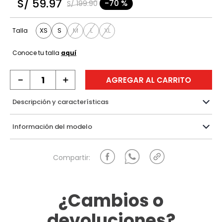
S/
59
.
97
-
70 %
S/
199
.
90
9
.
hawk
10
.
casaca
XS
S
M
L
XL
Talla
Conoce tu talla
aquí
－
＋
AGREGAR AL CARRITO
Descripción y características
Información del modelo
¿Cambios o
devoluciones?