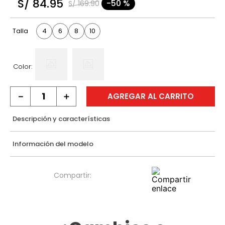
S/
84
.
95
-
50 %
S/
169
.
90
9
.
casaca
10
.
casaca mujer
4
6
8
10
Talla
Color:
－
＋
AGREGAR AL CARRITO
Descripción y características
Información del modelo