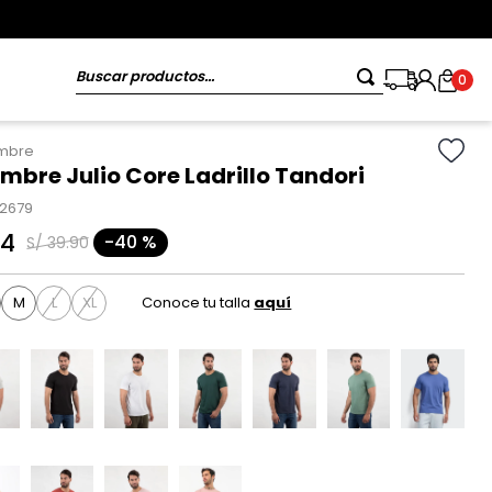
Buscar productos...
0
ombre
mbre Julio Core Ladrillo Tandori
82679
94
-
40 %
S/
39
.
90
M
L
XL
Conoce tu talla
aquí