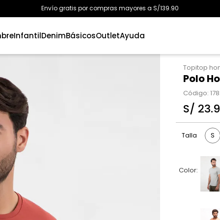
Envío gratis por compras mayores a S/139.90
bre
Infantil
Denim
Básicos
Outlet
Ayuda
Topitop h
Polo Ho
Código
:
17
S/
23
.
S
Talla
Color: