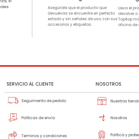
za, si
uedes
Asegúrate que el producto que
Lleva el p
devuelvas se encuentre en perfecto
devolver o
estado y sin señales de uso, con sus
Topitop má
accesorios y etiquetas.
oficina de 
SERVICIO AL CLIENTE
NOSOTROS
Seguimiento de pedido
Nuestras tiend
Políticas de envío
Nosotros
Política y prot
Terminos y condiciones