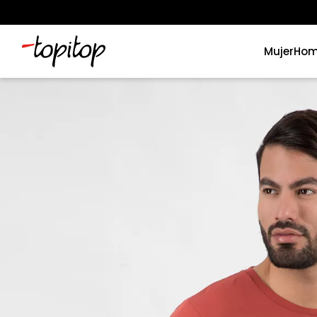
Mujer
Hom
Términos más buscados
1
.
xiomi
2
.
polos
3
.
polos mujer
4
.
casacas
5
.
casaca hombre
6
.
polo mujer
7
.
polos hombre
8
.
polo