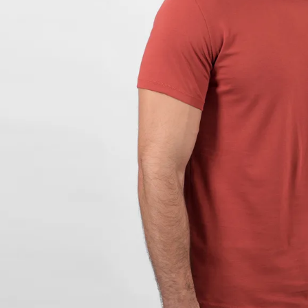
9
.
hawk
10
.
casaca