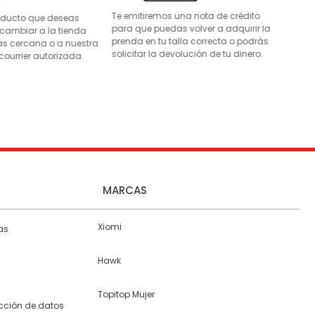
Te emitiremos una nota de crédito
roducto que deseas
para que puedas volver a adquirir la
 cambiar a la tienda
prenda en tu talla correcta o podrás
s cercana o a nuestra
solicitar la devolución de tu dinero.
courrier autorizada.
MARCAS
Xiomi
as
Hawk
Topitop Mujer
ección de datos