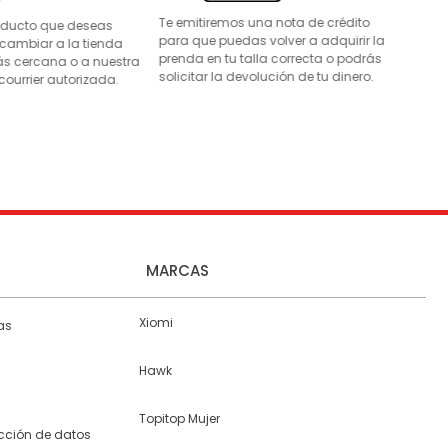
Te emitiremos una nota de crédito
roducto que deseas
para que puedas volver a adquirir la
 cambiar a la tienda
prenda en tu talla correcta o podrás
s cercana o a nuestra
solicitar la devolución de tu dinero.
courrier autorizada.
MARCAS
Xiomi
as
Hawk
Topitop Mujer
ección de datos