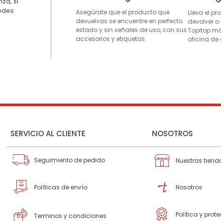
za, si
uedes
Asegúrate que el producto que
Lleva el p
devuelvas se encuentre en perfecto
devolver o
estado y sin señales de uso, con sus
Topitop má
accesorios y etiquetas.
oficina de 
SERVICIO AL CLIENTE
NOSOTROS
Seguimiento de pedido
Nuestras tiend
Políticas de envío
Nosotros
Política y prot
Terminos y condiciones