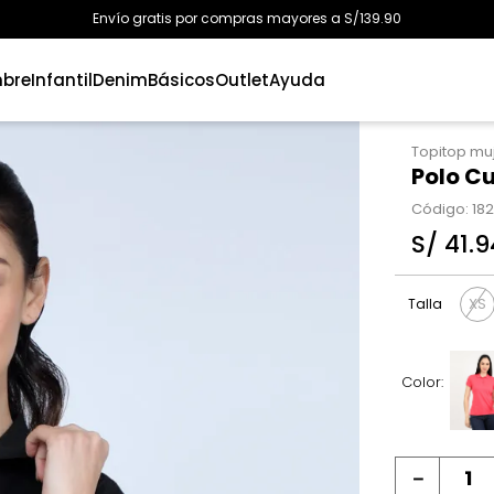
Envío gratis por compras mayores a S/139.90
bre
Infantil
Denim
Básicos
Outlet
Ayuda
Topitop mu
Polo C
Código
:
18
S/
41
.
9
XS
Talla
Color:
－