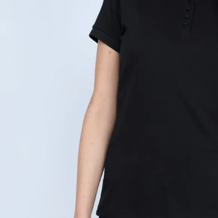
9
.
hawk
10
.
casaca