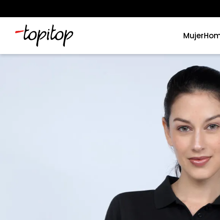
Mujer
Hom
Términos más buscados
1
.
xiomi
2
.
polos
3
.
casaca hombre
4
.
casacas
5
.
polo mujer
6
.
polos mujer
7
.
polos hombre
8
.
polo