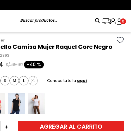
Buscar productos...
0
jer
uello Camisa Mujer Raquel Core Negro
22893
4
-
40 %
S/
69
.
90
S
M
L
XL
Conoce tu talla
aquí
AGREGAR AL CARRITO
＋