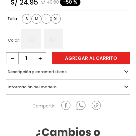
S/
24
.
95
-
50 %
S/
49
.
90
9
.
hawk
10
.
casaca
S
M
L
XL
Talla
Color:
－
＋
AGREGAR AL CARRITO
Descripción y características
Información del modelo
¿Cambios o