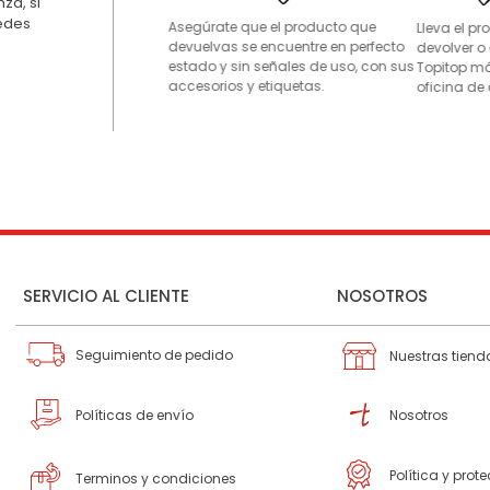
za, si
uedes
Asegúrate que el producto que
Lleva el p
devuelvas se encuentre en perfecto
devolver o
estado y sin señales de uso, con sus
Topitop má
accesorios y etiquetas.
oficina de 
SERVICIO AL CLIENTE
NOSOTROS
Seguimiento de pedido
Nuestras tiend
Políticas de envío
Nosotros
Política y prot
Terminos y condiciones