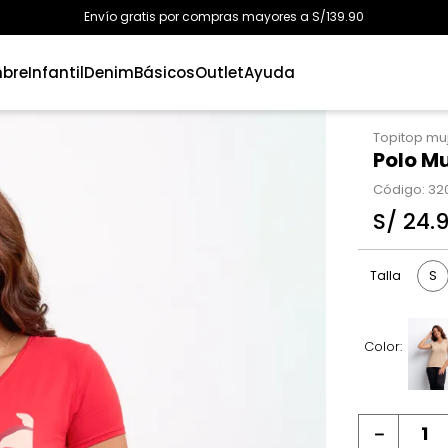
Envío gratis por compras mayores a S/139.90
bre
Infantil
Denim
Básicos
Outlet
Ayuda
Topitop mu
Polo Mu
Código
:
32
S/
24
.
S
Talla
Color:
－