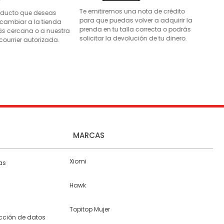
Te emitiremos una nota de crédito
roducto que deseas
para que puedas volver a adquirir la
 cambiar a la tienda
prenda en tu talla correcta o podrás
s cercana o a nuestra
solicitar la devolución de tu dinero.
courrier autorizada.
MARCAS
Xiomi
as
Hawk
Topitop Mujer
ección de datos