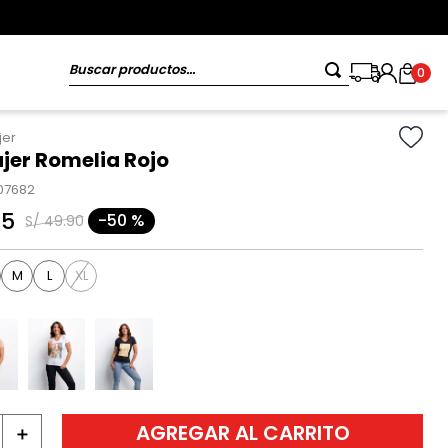
Buscar productos...
0
jer
jer Romelia Rojo
07682
95
-
50 %
S/
49
.
90
M
L
XL
AGREGAR AL CARRITO
＋