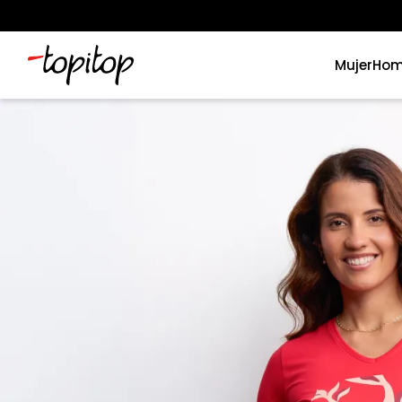
Mujer
Hom
Términos más buscados
1
.
xiomi
2
.
polos
3
.
casaca hombre
4
.
casacas
5
.
polo mujer
6
.
polos mujer
7
.
polos hombre
8
.
polo