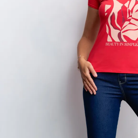
9
.
hawk
10
.
casaca