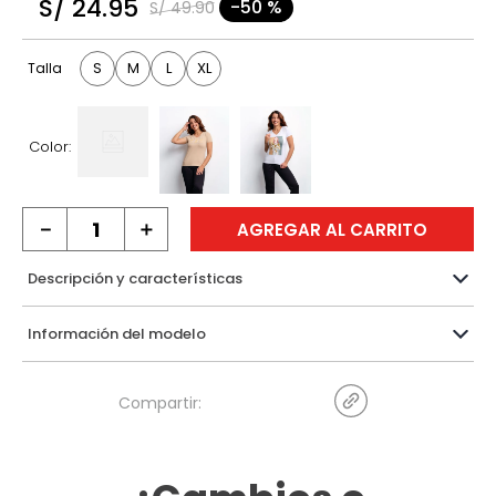
S/
24
.
95
-
50 %
S/
49
.
90
9
.
hawk
10
.
casaca
S
M
L
XL
Talla
Color:
－
＋
AGREGAR AL CARRITO
Descripción y características
Información del modelo