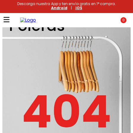
Descarga nuestra App y ten envío gratis en 1° compra.
Android
|
iOS
Poleras
0
Términos más buscados
1
.
xiomi
2
.
polos
3
.
casaca hombre
4
.
casacas
5
.
polo mujer
6
.
polos mujer
7
.
polos hombre
8
.
polo