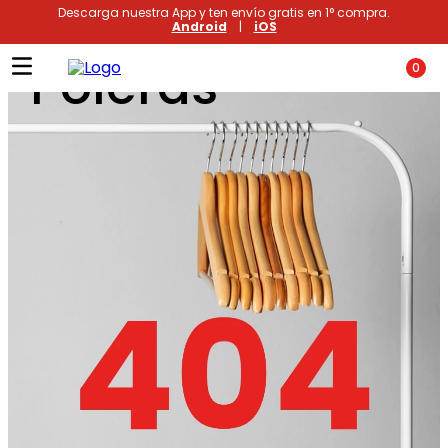
Descarga nuestra App y ten envío gratis en 1° compra.
Android
|
iOS
Poleras
0
Términos más buscados
1
.
xiomi
2
.
polos
3
.
polos mujer
4
.
casacas
5
.
casaca hombre
6
.
polo mujer
7
.
polos hombre
8
.
polo