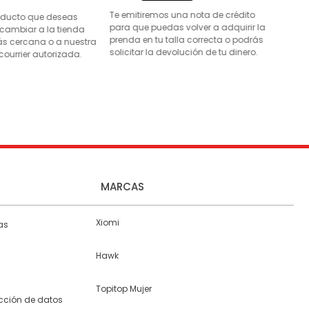
Te emitiremos una nota de crédito
roducto que deseas
para que puedas volver a adquirir la
 cambiar a la tienda
prenda en tu talla correcta o podrás
s cercana o a nuestra
solicitar la devolución de tu dinero.
courrier autorizada.
MARCAS
Xiomi
as
Hawk
Topitop Mujer
ección de datos