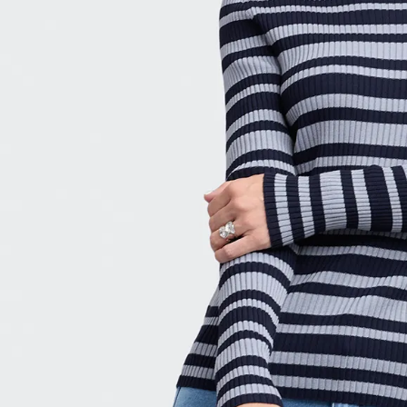
9
.
hawk
10
.
casaca