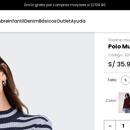
Envío gratis por compras mayores a S/139.90
bre
Infantil
Denim
Básicos
Outlet
Ayuda
Topitop mu
Polo M
Código
:
32
S/
35
.
S
Talla
Color:
－