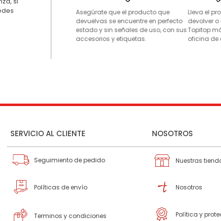
za, si
uedes
Asegúrate que el producto que
Lleva el p
devuelvas se encuentre en perfecto
devolver o
estado y sin señales de uso, con sus
Topitop má
accesorios y etiquetas.
oficina de 
SERVICIO AL CLIENTE
NOSOTROS
Seguimiento de pedido
Nuestras tiend
Políticas de envío
Nosotros
Política y prot
Terminos y condiciones