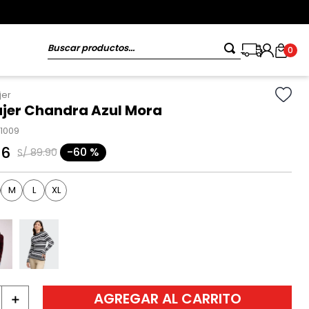
Buscar productos...
0
jer
ujer Chandra Azul Mora
11009
96
-
60 %
S/
89
.
90
M
L
XL
AGREGAR AL CARRITO
＋