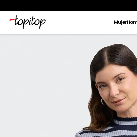
Mujer
Hom
Términos más buscados
1
.
xiomi
2
.
polos
3
.
casaca hombre
4
.
casacas
5
.
polo mujer
6
.
polos mujer
7
.
polos hombre
8
.
polo