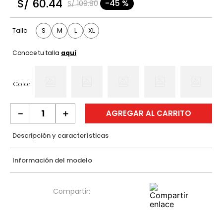
S/
60
.
44
-
45 %
S/
109
.
90
9
.
casaca
10
.
hawk
S
M
L
XL
Talla
Conoce tu talla
aquí
Color:
－
＋
AGREGAR AL CARRITO
Descripción y características
Información del modelo