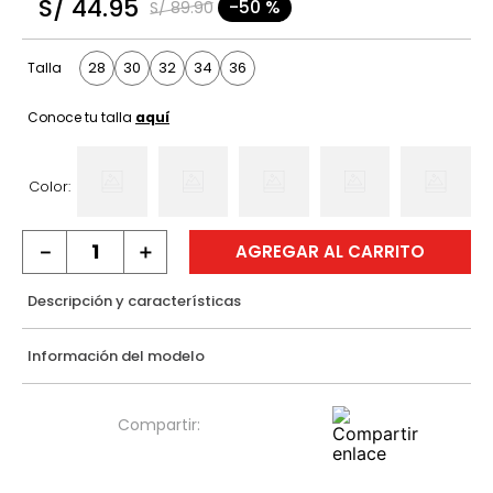
S/
44
.
95
-
50 %
S/
89
.
90
9
.
hawk
10
.
casaca
28
30
32
34
36
Talla
Conoce tu talla
aquí
Color:
－
＋
AGREGAR AL CARRITO
Descripción y características
Información del modelo